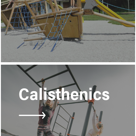
Learn
more
Calisthenics