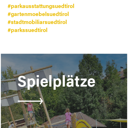
#parkausstattungsuedtirol
#gartenmoebelsuedtirol
#stadtmobiliarsuedtirol
#parkssuedtirol
Learn
more
Spielplätze