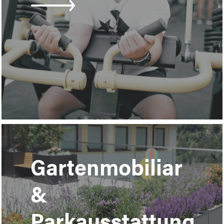
Learn
more
Gartenmobiliar
&
Parkausstattung