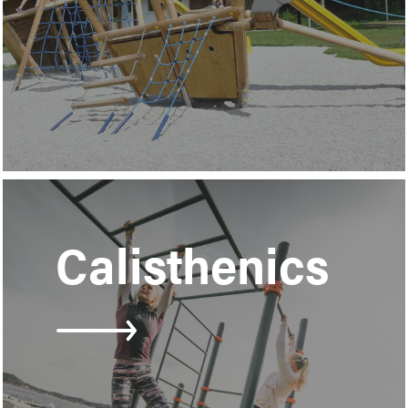
Learn
more
Calisthenics